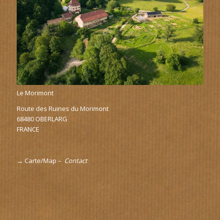
Le Morimont
Route des Ruines du Morimont
68480 OBERLARG
FRANCE
→
Carte/Map
–
Contact